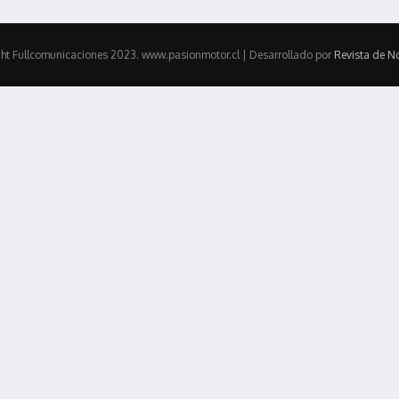
ht Fullcomunicaciones 2023. www.pasionmotor.cl | Desarrollado por
Revista de No