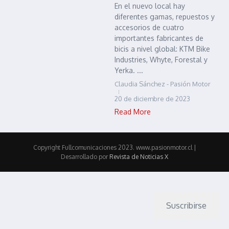
En el nuevo local hay
diferentes gamas, repuestos y
accesorios de cuatro
importantes fabricantes de
bicis a nivel global: KTM Bike
Industries, Whyte, Forestal y
Yerka. ...
Claudia Sánchez - Pasión Motor
20 de diciembre de 2023
Read More
Copyright Fullcomunicaciones 2023. www.pasionmotor.cl |
Desarrollado por
Revista de Noticias X
Suscribirse