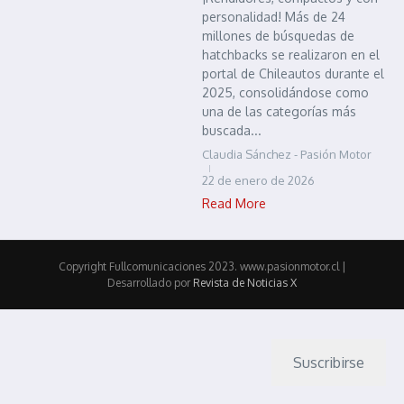
personalidad! Más de 24
millones de búsquedas de
hatchbacks se realizaron en el
portal de Chileautos durante el
2025, consolidándose como
una de las categorías más
buscada...
Claudia Sánchez - Pasión Motor
22 de enero de 2026
Read More
Copyright Fullcomunicaciones 2023. www.pasionmotor.cl |
Desarrollado por
Revista de Noticias X
Suscribirse