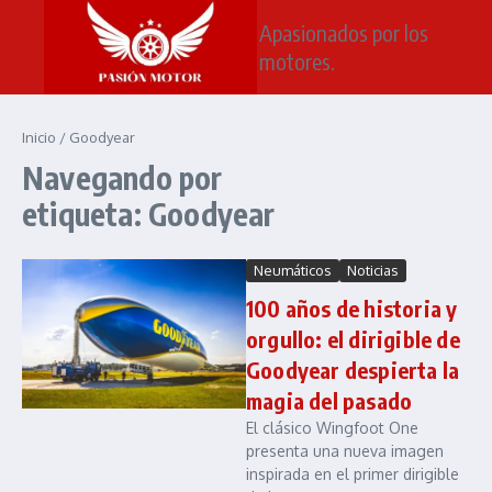
Saltar al contenido
Apasionados por los
motores.
Inicio
/
Goodyear
Navegando por
etiqueta: Goodyear
Neumáticos
Noticias
100 años de historia y
orgullo: el dirigible de
Goodyear despierta la
magia del pasado
El clásico Wingfoot One
presenta una nueva imagen
inspirada en el primer dirigible