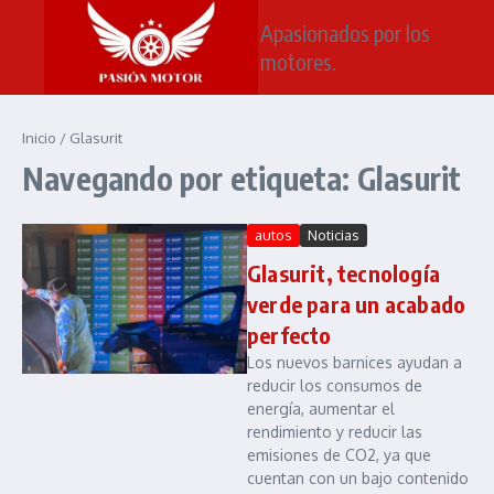
Saltar al contenido
Apasionados por los
motores.
Inicio
/
Glasurit
Navegando por etiqueta: Glasurit
autos
Noticias
Glasurit, tecnología
verde para un acabado
perfecto
Los nuevos barnices ayudan a
reducir los consumos de
energía, aumentar el
rendimiento y reducir las
emisiones de CO2, ya que
cuentan con un bajo contenido