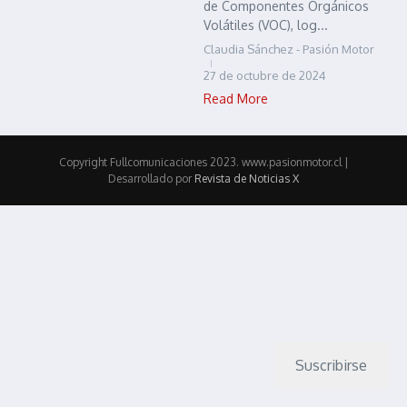
de Componentes Orgánicos
Volátiles (VOC), log...
Claudia Sánchez - Pasión Motor
27 de octubre de 2024
Read More
Copyright Fullcomunicaciones 2023. www.pasionmotor.cl |
Desarrollado por
Revista de Noticias X
Suscribirse