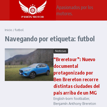
Saltar al contenido
Apasionados por los
motores.
Inicio
/
futbol
Navegando por etiqueta: futbol
Noticias
“Breretour”: Nuevo
documental
protagonizado por
Ben Brereton recorre
distintas ciudades del
país arriba de un MG
English-born footballer,
Benjamín Anthony Brereton