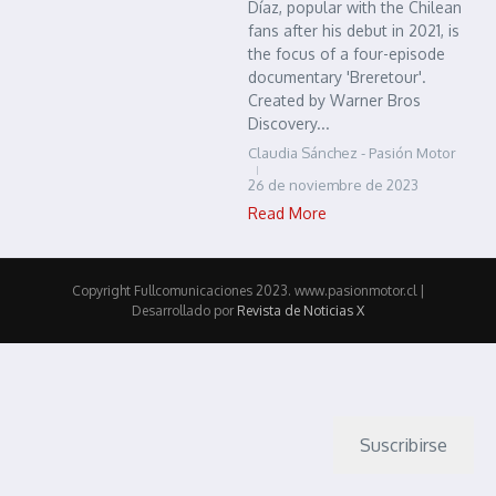
Díaz, popular with the Chilean
fans after his debut in 2021, is
the focus of a four-episode
documentary 'Breretour'.
Created by Warner Bros
Discovery...
Claudia Sánchez - Pasión Motor
26 de noviembre de 2023
Read More
Copyright Fullcomunicaciones 2023. www.pasionmotor.cl |
Desarrollado por
Revista de Noticias X
Suscribirse