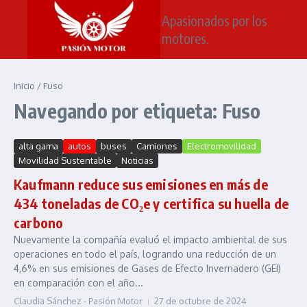
Saltar al contenido
Apasionados por los
motores.
Inicio
/
Fuso
Navegando por etiqueta: Fuso
alta gama
autos
buses
Camiones
Electromovilidad
Movilidad Sustentable
Noticias
Kaufmann reduce sus emisiones en más de
434 toneladas de CO₂e y certifica su huella de
carbono
Nuevamente la compañía evaluó el impacto ambiental de sus
operaciones en todo el país, logrando una reducción de un
4,6% en sus emisiones de Gases de Efecto Invernadero (GEI)
en comparación con el año...
Claudia Sánchez - Pasión Motor
27 de octubre de 2024