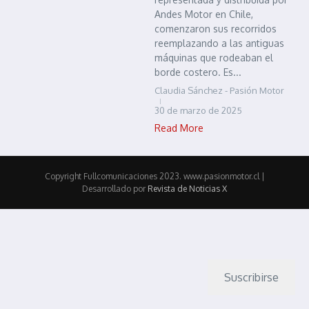
Andes Motor en Chile,
comenzaron sus recorridos
reemplazando a las antiguas
máquinas que rodeaban el
borde costero. Es...
Claudia Sánchez - Pasión Motor
30 de marzo de 2025
Read More
Copyright Fullcomunicaciones 2023. www.pasionmotor.cl |
Desarrollado por
Revista de Noticias X
Suscribirse