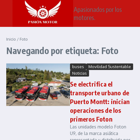
Saltar al contenido
Apasionados por los
motores.
Inicio
/
Foto
Navegando por etiqueta: Foto
buses
Movilidad Sustentable
Noticias
Se electrifica el
transporte urbano de
Puerto Montt: inician
operaciones de los
primeros Foton
Las unidades modelo Foton
U9, de la marca asiática
representada y distribuida por