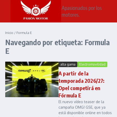
Saltar al contenido
Apasionados por los
motores.
Inicio
/
Formula E
Navegando por etiqueta: Formula
E
alta gama
Electromovilidad
A partir de la
temporada 2026/27:
Opel competirá en
Fórmula E
El nuevo vídeo teaser de la
campaña OMG! GSE, que ya
está disponible online en todos