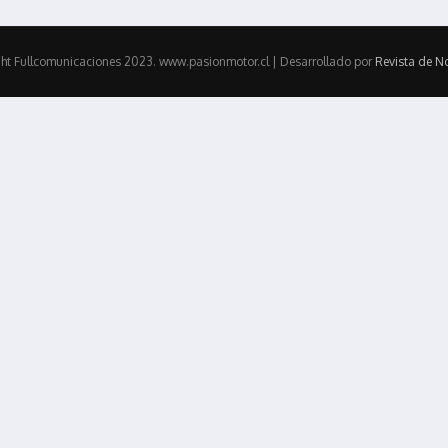
ht Fullcomunicaciones 2023. www.pasionmotor.cl | Desarrollado por
Revista de No