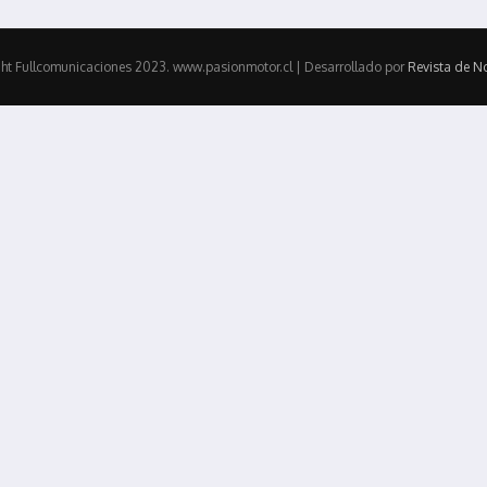
ht Fullcomunicaciones 2023. www.pasionmotor.cl | Desarrollado por
Revista de No