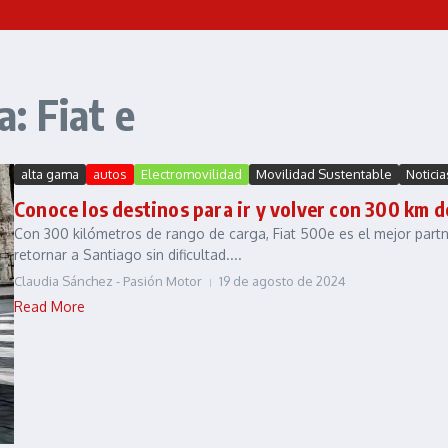
: Fiat e
alta gama
autos
Electromovilidad
Movilidad Sustentable
Noticia
Conoce los destinos para ir y volver con 300 km 
Con 300 kilómetros de rango de carga, Fiat 500e es el mejor partner
retornar a Santiago sin dificultad....
Claudia Sánchez - Pasión Motor
19 de agosto de 2024
Read More