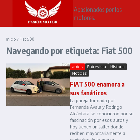
Saltar al contenido
Apasionados por los
motores.
Inicio
/
Fiat 500
Navegando por etiqueta: Fiat 500
autos
Entrevista
Historia
Noticias
FIAT 500 enamora a
sus fanáticos
La pareja formada por
Fernanda Avala y Rodrigo
Alcántara se conocieron por su
fascinación por esos autos y
hoy tienen un taller donde
reciben mayoritariamente a
vehículos de la marca