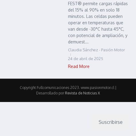
FEST® permite cargas rápidas
del 15% al 90% en solo 18
minutos. Las celdas pueden
operar en temperaturas que
van desde -30°C hasta 45°C,
con potencial de ampliación, y
demuest...
Claudia Sánchez - Pasión Motor
24 de abril de 2025
Read More
Copyright Fullcomunicaciones 2023. www.pasionmotor.cl |
Desarrollado por
Revista de Noticias X
Suscribirse