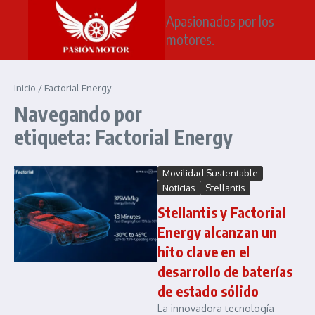
Saltar al contenido
Apasionados por los
motores.
Inicio
/
Factorial Energy
Navegando por
etiqueta: Factorial Energy
Movilidad Sustentable
Noticias
Stellantis
Stellantis y Factorial
Energy alcanzan un
hito clave en el
desarrollo de baterías
de estado sólido
La innovadora tecnología