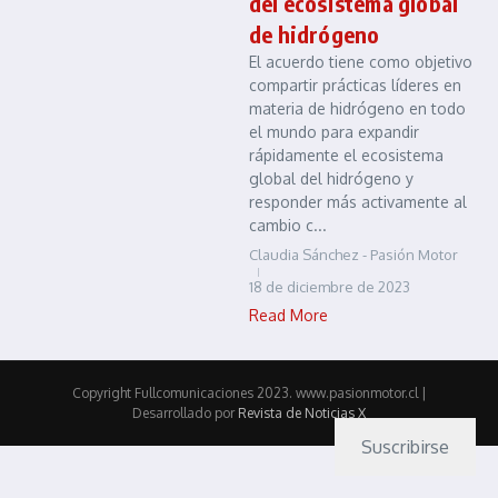
del ecosistema global
de hidrógeno
El acuerdo tiene como objetivo
compartir prácticas líderes en
materia de hidrógeno en todo
el mundo para expandir
rápidamente el ecosistema
global del hidrógeno y
responder más activamente al
cambio c...
Claudia Sánchez - Pasión Motor
18 de diciembre de 2023
Read More
Copyright Fullcomunicaciones 2023. www.pasionmotor.cl |
Desarrollado por
Revista de Noticias X
Suscribirse