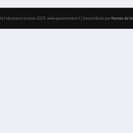
ht Fullcomunicaciones 2023. www.pasionmotor.cl | Desarrollado por
Revista de No