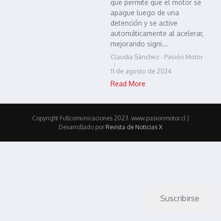
que permite que el motor se
apague luego de una
detención y se active
automáticamente al acelerar,
mejorando signi...
Claudia Sánchez - Pasión Motor
11 de agosto de 2024
Read More
Copyright Fullcomunicaciones 2023. www.pasionmotor.cl |
Desarrollado por
Revista de Noticias X
Suscribirse