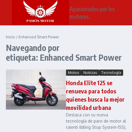
Saltar al contenido
Apasionados por los
motores.
Inicio
/
Enhanced Smart Power
Navegando por
etiqueta: Enhanced Smart Power
Motos
Noticias
Tecnología
Honda Elite 125 se
renueva para todos
quienes busca la mejor
movilidad urbana
Destaca con su nueva
tecnología de paro de motor al
ralenti (Idling Stop System-ISS),