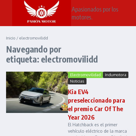
Saltar al contenido
Apasionados por los
motores.
Inicio
/
electromovilidd
Navegando por
etiqueta: electromovilidd
Electromovilidad
Indumotora
Noticias
Kia EV4
preseleccionado para
el premio Car Of The
Year 2026
El Hatchback es el primer
vehículo eléctrico de la marca