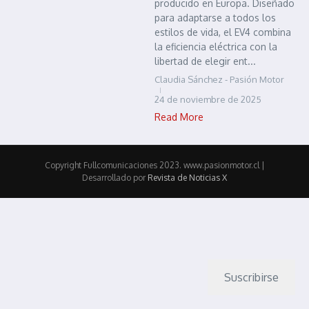
producido en Europa. Diseñado
para adaptarse a todos los
estilos de vida, el EV4 combina
la eficiencia eléctrica con la
libertad de elegir ent...
Claudia Sánchez - Pasión Motor
24 de noviembre de 2025
Read More
Copyright Fullcomunicaciones 2023. www.pasionmotor.cl |
Desarrollado por
Revista de Noticias X
Suscribirse