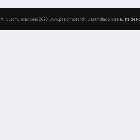
ht Fullcomunicaciones 2023. www.pasionmotor.cl | Desarrollado por
Revista de No