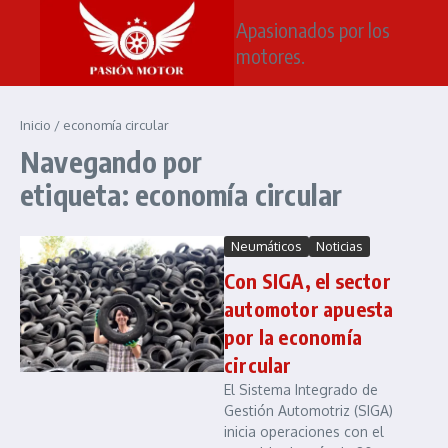
Saltar al contenido
Apasionados por los
motores.
Inicio
/
economía circular
Navegando por
etiqueta: economía circular
Neumáticos
Noticias
Con SIGA, el sector
automotor apuesta
por la economía
circular
El Sistema Integrado de
Gestión Automotriz (SIGA)
inicia operaciones con el