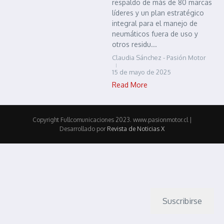
respaldo de más de 80 marcas
líderes y un plan estratégico
integral para el manejo de
neumáticos fuera de uso y
otros residu...
Claudia Sánchez - Pasión Motor
15 de mayo de 2025
Read More
Copyright Fullcomunicaciones 2023. www.pasionmotor.cl |
Desarrollado por
Revista de Noticias X
Suscribirse