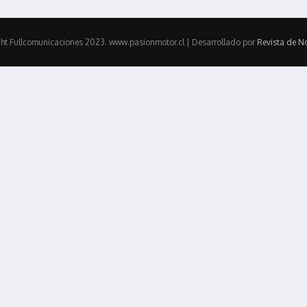
ht Fullcomunicaciones 2023. www.pasionmotor.cl | Desarrollado por
Revista de No