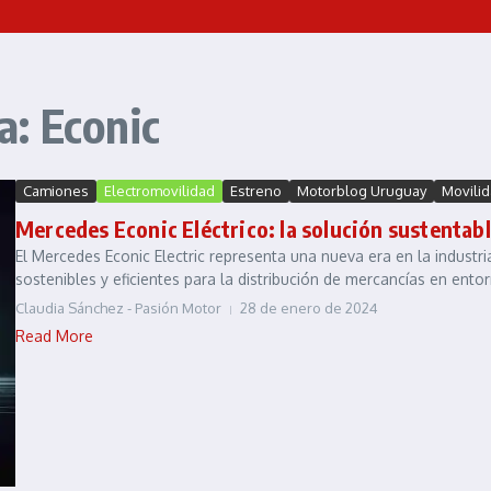
: Econic
Camiones
Electromovilidad
Estreno
Motorblog Uruguay
Movili
Mercedes Econic Eléctrico: la solución sustentab
El Mercedes Econic Electric representa una nueva era en la industr
sostenibles y eficientes para la distribución de mercancías en entor
Claudia Sánchez - Pasión Motor
28 de enero de 2024
Read More