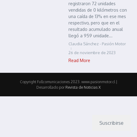
registraron 72 unidades
vendidas de 0 kilómetros con
una caída de 13% en ese mes
respectivo, pero que en el
resultado acumulado anual
llegó a 959 unidade...
Claudia Sánchez - Pasión Motor
26 de noviembre de 2023
Read More
Copyright Fullcomunicaciones 2023. www.pasionmotor.cl |
Desarrollado por
Revista de Noticias X
Suscribirse