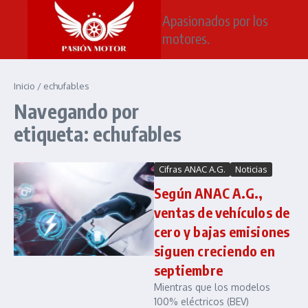
Saltar al contenido
Apasionados por los
motores.
Inicio
/
echufables
Navegando por
etiqueta: echufables
Cifras ANAC A.G.
Noticias
Según ANAC A.G.,
ventas de vehículos de
cero y bajas emisiones
siguen creciendo en
septiembre
Mientras que los modelos
100% eléctricos (BEV)