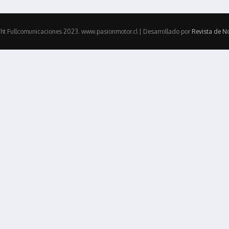
ht Fullcomunicaciones 2023. www.pasionmotor.cl | Desarrollado por
Revista de No