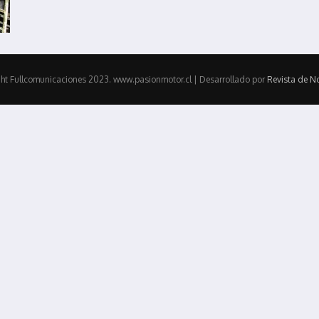
ht Fullcomunicaciones 2023. www.pasionmotor.cl | Desarrollado por
Revista de No