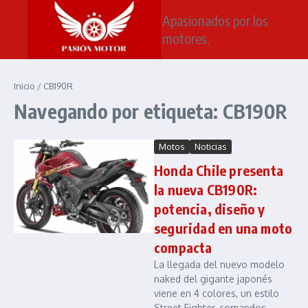
Saltar al contenido
Apasionados por los
motores.
Inicio
/
CB190R
Navegando por etiqueta: CB190R
Motos
Noticias
Honda Chile presenta
la nueva CB190R:
potencia, diseño y
seguridad en una moto
compacta
La llegada del nuevo modelo
naked del gigante japonés
viene en 4 colores, un estilo
Street Fighter, comandos