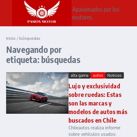
Saltar al contenido
Apasionados por los
motores.
Inicio
/
búsquedas
Navegando por
etiqueta: búsquedas
alta gama
autos
Noticias
Lujo y exclusividad
sobre ruedas: Estas
son las marcas y
modelos de autos más
buscados en Chile
Chileautos realiza informe
sobre vehículos usados: