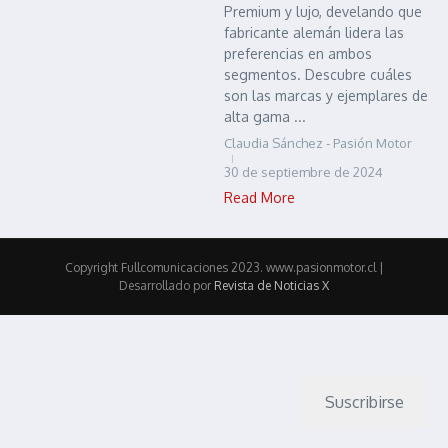
Premium y lujo, develando que
fabricante alemán lidera las
preferencias en ambos
segmentos. Descubre cuáles
son las marcas y ejemplares de
alta gama ...
Claudia Sánchez - Pasión Motor
30 de septiembre de 2024
Read More
Copyright Fullcomunicaciones 2023. www.pasionmotor.cl |
Desarrollado por
Revista de Noticias X
Suscribirse