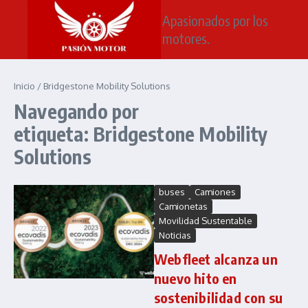
Saltar al contenido
Apasionados por los
motores.
Inicio
/
Bridgestone Mobility Solutions
Navegando por
etiqueta: Bridgestone Mobility
Solutions
buses
Camiones
Camionetas
Movilidad Sustentable
Noticias
Webfleet alcanza un
nuevo hito en
sostenibilidad con su