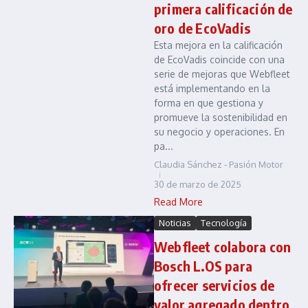
primera calificación de
oro de EcoVadis
Esta mejora en la calificación
de EcoVadis coincide con una
serie de mejoras que Webfleet
está implementando en la
forma en que gestiona y
promueve la sostenibilidad en
su negocio y operaciones. En
pa...
Claudia Sánchez - Pasión Motor
30 de marzo de 2025
Read More
Noticias
Tecnología
Webfleet colabora con
Bosch L.OS para
ofrecer servicios de
valor agregado dentro