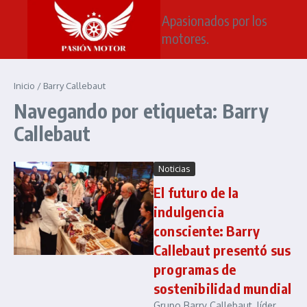
Saltar al contenido
Apasionados por los
motores.
Inicio
/
Barry Callebaut
Navegando por etiqueta: Barry
Callebaut
Noticias
El futuro de la
indulgencia
consciente: Barry
Callebaut presentó sus
programas de
sostenibilidad mundial
Grupo Barry Callebaut, líder