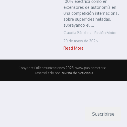
100% eléctrica como en
extensores de autonomía en
una competición internacional
sobre superficies heladas,
subrayando el ...
Claudia Sánchez - Pasión Motor
20 de mayo de 2025
Read More
Copyright Fullcomunicaciones 2023. www.pasionmotor.cl |
Desarrollado por
Revista de Noticias X
Suscribirse