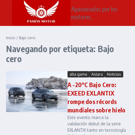
Saltar al contenido
Apasionados por los
motores.
Inicio
/
Bajo cero
Navegando por etiqueta: Bajo
cero
alta gama
Astara
Noticias
A -20°C Bajo Cero:
EXEED EXLANTIX
rompe dos récords
mundiales sobre hielo
Este evento marca la
validación debut de la serie
EXLANTIX tanto en tecnología