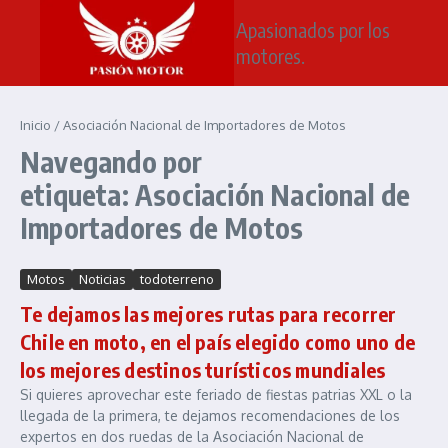
Saltar al contenido
Apasionados por los
motores.
Inicio
/
Asociación Nacional de Importadores de Motos
Navegando por
etiqueta: Asociación Nacional de
Importadores de Motos
Motos
Noticias
todoterreno
Te dejamos las mejores rutas para recorrer
Chile en moto, en el país elegido como uno de
los mejores destinos turísticos mundiales
Si quieres aprovechar este feriado de fiestas patrias XXL o la
llegada de la primera, te dejamos recomendaciones de los
expertos en dos ruedas de la Asociación Nacional de