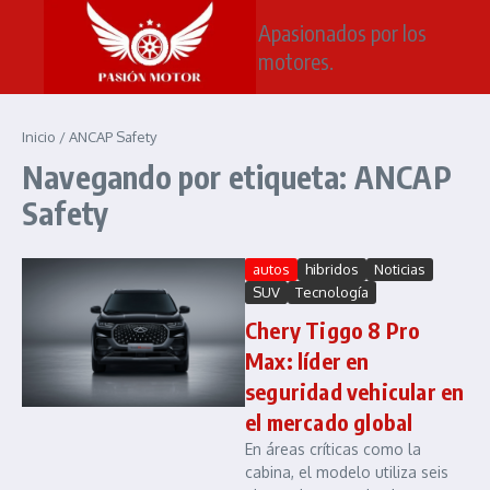
Saltar al contenido
Apasionados por los
motores.
Inicio
/
ANCAP Safety
Navegando por etiqueta: ANCAP
Safety
autos
hibridos
Noticias
SUV
Tecnología
Chery Tiggo 8 Pro
Max: líder en
seguridad vehicular en
el mercado global
En áreas críticas como la
cabina, el modelo utiliza seis