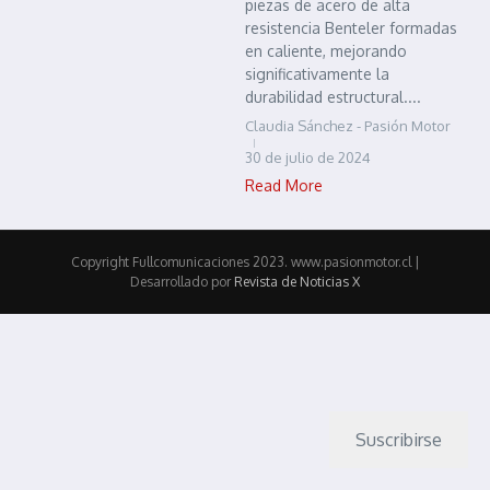
piezas de acero de alta
resistencia Benteler formadas
en caliente, mejorando
significativamente la
durabilidad estructural....
Claudia Sánchez - Pasión Motor
30 de julio de 2024
Read More
Copyright Fullcomunicaciones 2023. www.pasionmotor.cl |
Desarrollado por
Revista de Noticias X
Suscribirse