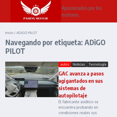
Saltar al contenido
Apasionados por los
motores.
Inicio
/
ADiGO PILOT
Navegando por etiqueta: ADiGO
PILOT
autos
Noticias
Tecnología
GAC avanza a pasos
agigantados en sus
sistemas de
autopilotaje
El fabricante asiático se
encuentra probando en
condiciones reales sus