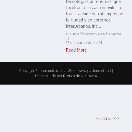
tecnologías autónomas, que
facultan a sus automóviles a
transitar sin contratiempos por
la ciudad y en entornos
interurbanos, inc...
Claudia Sánchez - Pasión Motor
17 de marzo de 2024
Read More
Copyright Fullcomunicaciones 2023. www.pasionmotor.cl |
Desarrollado por
Revista de Noticias X
Suscribirse