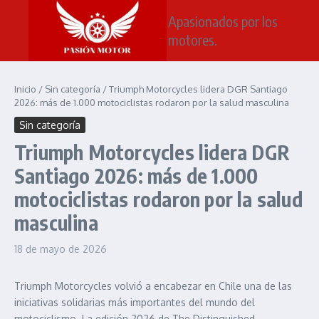
Saltar al contenido
Apasionados por los
motores.
Inicio
/
Sin categoría
/
Triumph Motorcycles lidera DGR Santiago
2026: más de 1.000 motociclistas rodaron por la salud masculina
Sin categoría
Triumph Motorcycles lidera DGR
Santiago 2026: más de 1.000
motociclistas rodaron por la salud
masculina
18 de mayo de 2026
Triumph Motorcycles volvió a encabezar en Chile una de las
iniciativas solidarias más importantes del mundo del
motociclismo. La edición 2026 de The Distinguished