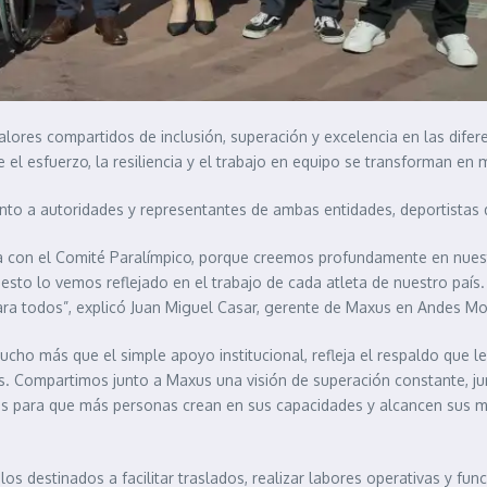
alores compartidos de inclusión, superación y excelencia en las dife
e el esfuerzo, la resiliencia y el trabajo en equipo se transforman e
 junto a autoridades y representantes de ambas entidades, deportistas
za con el Comité Paralímpico, porque creemos profundamente en nues
esto lo vemos reflejado en el trabajo de cada atleta de nuestro país.
ara todos”, explicó Juan Miguel Casar, gerente de Maxus en Andes M
cho más que el simple apoyo institucional, refleja el respaldo que l
. Compartimos junto a Maxus una visión de superación constante, jun
os para que más personas crean en sus capacidades y alcancen sus me
os destinados a facilitar traslados, realizar labores operativas y fun