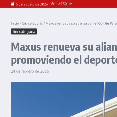
Saltar al contenido
11:59:32 PM
6 de agosto de 2026
Inicio
/
Sin categoría
/
Maxus renueva su alianza con el Comité Paral
Sin categoría
Maxus renueva su alian
promoviendo el deporte 
24 de febrero de 2026