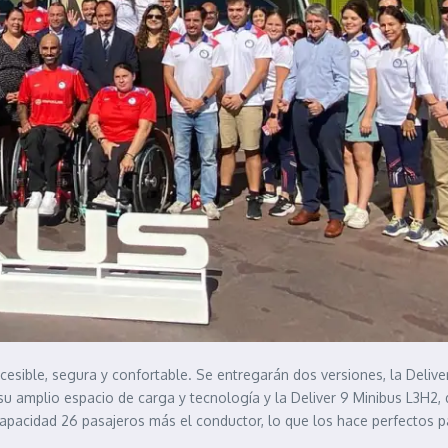
accesible, segura y confortable. Se entregarán dos versiones, la Del
or su amplio espacio de carga y tecnología y la Deliver 9 Minibus L3H
capacidad 26 pasajeros más el conductor, lo que los hace perfectos 