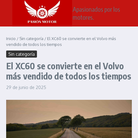
Saltar al contenido
Apasionados por los
motores.
Inicio
/
Sin categoría
/
El XC60 se convierte en el Volvo más
vendido de todos los tiempos
Sin categoría
El XC60 se convierte en el Volvo
más vendido de todos los tiempos
29 de junio de 2025