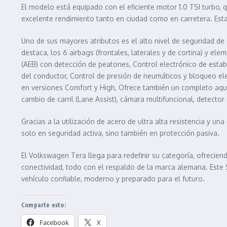
El modelo está equipado con el eficiente motor 1.0 TSI turbo,
excelente rendimiento tanto en ciudad como en carretera. Est
Uno de sus mayores atributos es el alto nivel de seguridad de 
destaca, los 6 airbags (frontales, laterales y de cortina) y
(AEB) con detección de peatones, Control electrónico de estabi
del conductor, Control de presión de neumáticos y bloqueo elec
en versiones Comfort y High, Ofrece también un completo aque
cambio de carril (Lane Assist), cámara multifuncional, detecto
Gracias a la utilización de acero de ultra alta resistencia y u
solo en seguridad activa, sino también en protección pasiva.
El Volkswagen Tera llega para redefinir su categoría, ofrecien
conectividad, todo con el respaldo de la marca alemana. Este 
vehículo confiable, moderno y preparado para el futuro.
Comparte esto:
Facebook
X