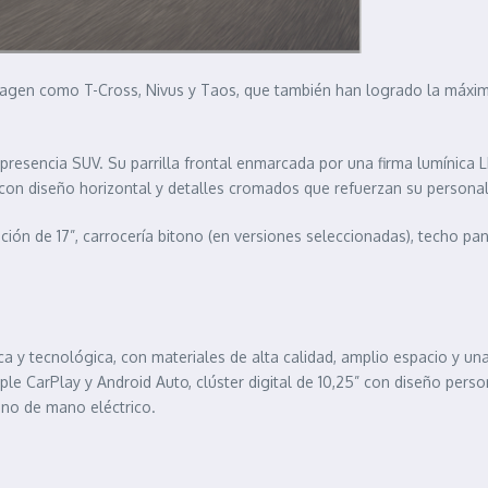
wagen como T-Cross, Nivus y Taos, que también han logrado la máxim
resencia SUV. Su parrilla frontal enmarcada por una firma lumínica L
 con diseño horizontal y detalles cromados que refuerzan su personal
ción de 17”, carrocería bitono (en versiones seleccionadas), techo p
ca y tecnológica, con materiales de alta calidad, amplio espacio y un
ple CarPlay y Android Auto, clúster digital de 10,25” con diseño per
eno de mano eléctrico.