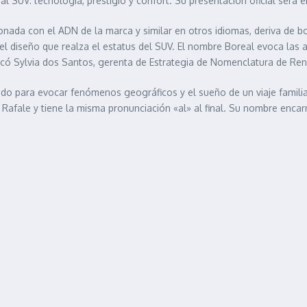
l SUV: tecnología, prestigio y confort. Su presentación oficial será 
nada con el ADN de la marca y similar en otros idiomas, deriva de bore
a del diseño que realza el estatus del SUV. El nombre Boreal evoca la
plicó Sylvia dos Santos, gerenta de Estrategia de Nomenclatura de Re
do para evocar fenómenos geográficos y el sueño de un viaje familiar
Rafale y tiene la misma pronunciación «al» al final. Su nombre encar