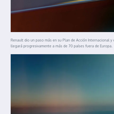
Renault dio un paso más en su Plan de Acción Internacional y
llegará progresivamente a más de 70 países fuera de Europa.