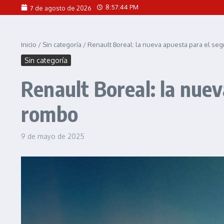
Saltar al contenido
8:57:46 PM
7 de agosto de 2026
Inicio
/
Sin categoría
/
Renault Boreal: la nueva apuesta para el se
Sin categoría
Renault Boreal: la nue
rombo
9 de mayo de 2025