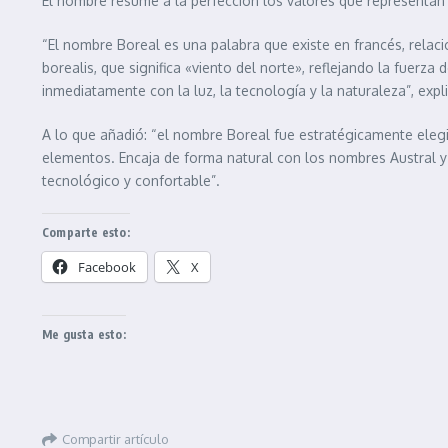
El nombre resume a la perfección los valores que representan a
“El nombre Boreal es una palabra que existe en francés, relacio
borealis, que significa «viento del norte», reflejando la fuerz
inmediatamente con la luz, la tecnología y la naturaleza”, ex
A lo que añadió: “el nombre Boreal fue estratégicamente elegi
elementos. Encaja de forma natural con los nombres Austral y 
tecnológico y confortable”.
Comparte esto:
Facebook
X
Me gusta esto:
Compartir artículo