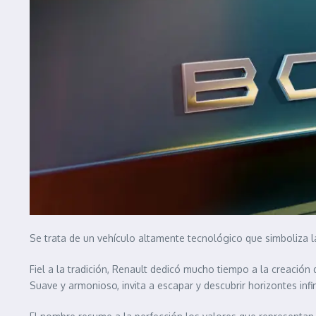
Se trata de un vehículo altamente tecnológico que simboliza l
Fiel a la tradición, Renault dedicó mucho tiempo a la creación
Suave y armonioso, invita a escapar y descubrir horizontes infin