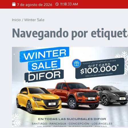
Saltar al contenido
11:18:33 AM
7 de agosto de 2026
Inicio
/
Winter Sale
Navegando por etiquet