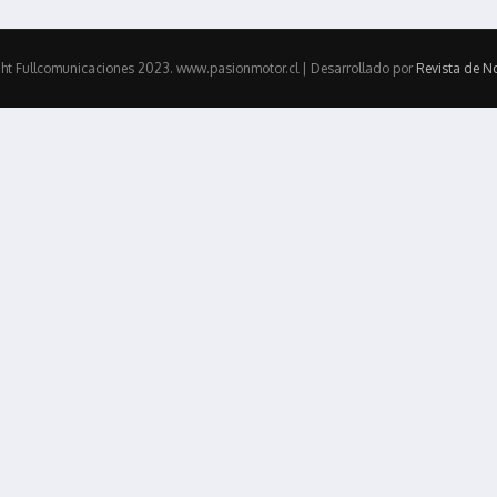
ht Fullcomunicaciones 2023. www.pasionmotor.cl | Desarrollado por
Revista de No