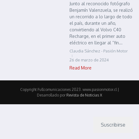
Junto al reconocido fotógrafo
Benjamín Valenzuela, se realizó
un recorrido a lo largo de todo
el país, durante un año,
convirtiendo al Volvo C40
Recharge, en el primer auto
eléctrico en llegar al “fin...
Claudia Sánchez - Pasión Motor
26 de marzo de 2024
Read More
Copyright Fullcomunicaciones 2023. www.pasionmotor.cl |
Desarrollado por
Revista de Noticias X
Suscribirse