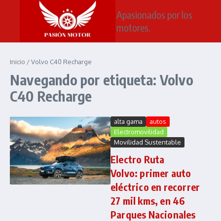
Saltar al contenido
Apasionados por los
motores.
Inicio
/
Volvo C40 Recharge
Navegando por etiqueta: Volvo
C40 Recharge
alta gama
autos
Electromovilidad
Movilidad Sustentable
Electro Ruta
Volvo: primer auto
eléctrico en recorrer
27 mil kms, en 46
Parques Nacionales