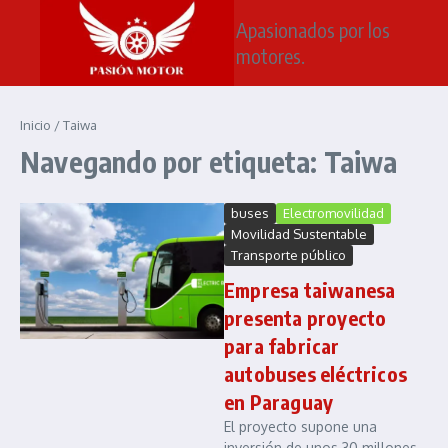
Saltar al contenido
Apasionados por los
motores.
Inicio
/
Taiwa
Navegando por etiqueta: Taiwa
buses
Electromovilidad
Movilidad Sustentable
Transporte público
Empresa taiwanesa
presenta proyecto
para fabricar
autobuses eléctricos
en Paraguay
El proyecto supone una
inversión de unos 30 millones