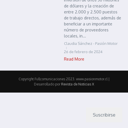
de dólares y la creación de
entre 2.000 y 2.500 puestos
de trabajo directos, además de
beneficiar a un importante
número de proveedores
locales, in...
Claudia Sánchez - Pasión Motor
26 de febrero de 2024
Read More
Copyright Fullcomunicaciones 2023. www.pasionmotor.cl |
Desarrollado por
Revista de Noticias X
Suscribirse