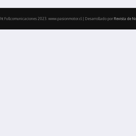
ht Fullcomunicaciones 2023. www.pasionmotor.cl | Desarrollado por
Revista de No