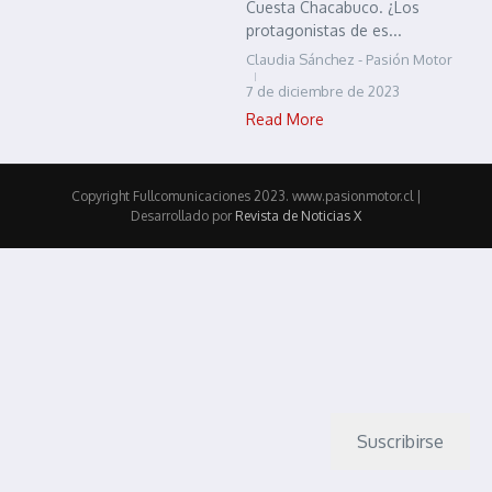
Cuesta Chacabuco. ¿Los
protagonistas de es...
Claudia Sánchez - Pasión Motor
7 de diciembre de 2023
Read More
Copyright Fullcomunicaciones 2023. www.pasionmotor.cl |
Desarrollado por
Revista de Noticias X
Suscribirse