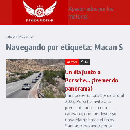
Saltar al contenido
Apasionados por los
motores.
Inicio
/
Macan S
Navegando por etiqueta: Macan S
autos
SUV
Un día junto a
Porsche… ¡tremendo
panorama!
Para poner un broche de oro al
2023, Porsche invitó a la
prensa de autos a una
caravana, que fue desde su
Casa Matriz hasta el Enjoy
Santiago, pasando por la