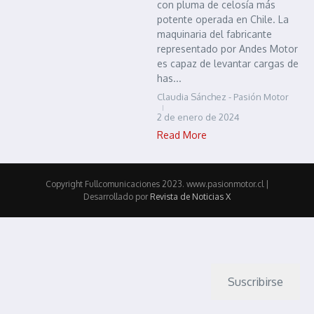
con pluma de celosía más
potente operada en Chile. La
maquinaria del fabricante
representado por Andes Motor
es capaz de levantar cargas de
has...
Claudia Sánchez - Pasión Motor
2 de enero de 2024
Read More
Copyright Fullcomunicaciones 2023. www.pasionmotor.cl |
Desarrollado por
Revista de Noticias X
Suscribirse