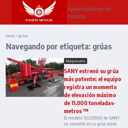
Saltar al contenido
Apasionados por los
motores.
Inicio
/
grúas
Navegando por etiqueta: grúas
Maquinaria
SANY estrenó su grúa
más potente: el equipo
registra un momento
de elevación máximo
de 11.000 toneladas-
metros ™
El modelo SCL10000 de SANY
se convirtió en la grúa móvil