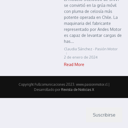
se convirtió en la grúa móvil
con pluma de celosía más
potente operada en Chile. La
maquinaria del fabricante
representado por Andes Motor
es capaz de levantar cargas de
has...
Claudia Sánchez - Pasión Motor
2 de enero de 2024
Read More
Copyright Fullcomunicaciones 2023. www.pasionmotor.cl |
Desarrollado por
Revista de Noticias X
Suscribirse