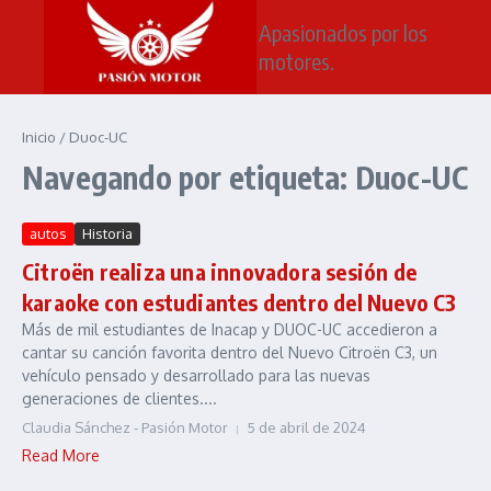
Saltar al contenido
Apasionados por los
motores.
Inicio
/
Duoc-UC
Navegando por etiqueta: Duoc-UC
autos
Historia
Citroën realiza una innovadora sesión de
karaoke con estudiantes dentro del Nuevo C3
Más de mil estudiantes de Inacap y DUOC-UC accedieron a
cantar su canción favorita dentro del Nuevo Citroën C3, un
vehículo pensado y desarrollado para las nuevas
generaciones de clientes....
Claudia Sánchez - Pasión Motor
5 de abril de 2024
Read More