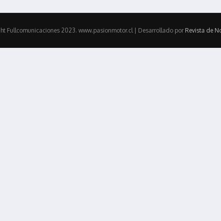
ht Fullcomunicaciones 2023. www.pasionmotor.cl | Desarrollado por
Revista de No