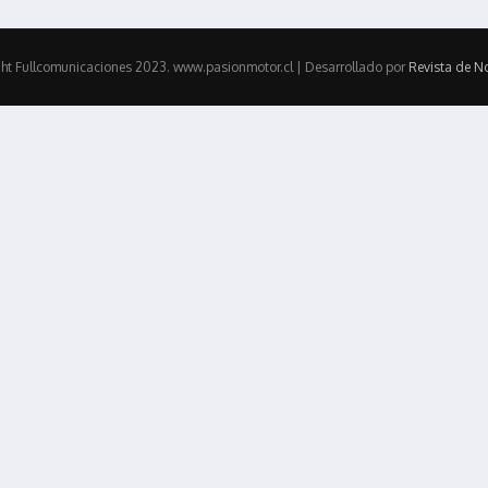
ht Fullcomunicaciones 2023. www.pasionmotor.cl | Desarrollado por
Revista de No