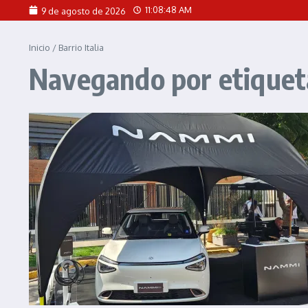
Saltar al contenido
11:08:48 AM
9 de agosto de 2026
Inicio
/
Barrio Italia
Navegando por etiqueta: